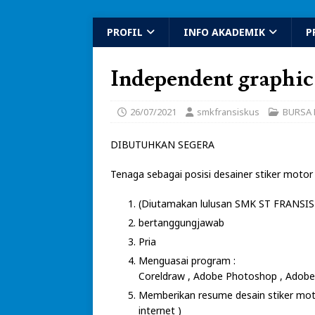
PROFIL
INFO AKADEMIK
P
Independent graphic
26/07/2021
smkfransiskus
BURSA 
DIBUTUHKAN SEGERA
Tenaga sebagai posisi desainer stiker motor
(Diutamakan lulusan SMK ST FRANSIS
bertanggungjawab
Pria
Menguasai program :
Coreldraw , Adobe Photoshop , Adobe I
Memberikan resume desain stiker motor
internet )