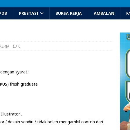
PDB
PRESTASI
BURSA KERJA
AMBALAN
F
KERJA
0
 dengan syarat :
KUS) fresh graduate
llustrator .
 ( desain sendiri / tidak boleh mengambil contoh dari