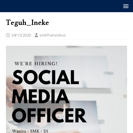
Teguh_Ineke
24/12/2020
smkfransiskus